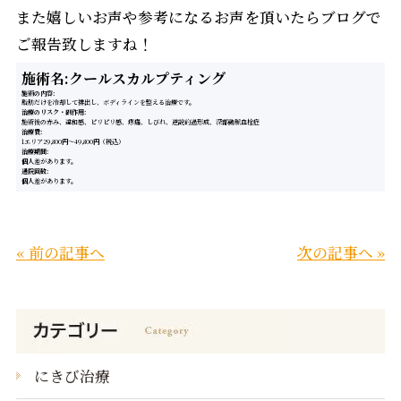
また嬉しいお声や参考になるお声を頂いたらブログで
ご報告致しますね！
施術名:クールスカルプティング
施術の内容
脂肪だけを冷却して排出し、ボディラインを整える治療です。
治療のリスク・副作用
施術後の赤み、違和感、ピリピリ感、疼痛、しびれ、逆説的過形成、深部動脈血栓症
治療費
1エリア29,800円〜49,800円（税込）
治療期間
個人差があります。
通院回数
個人差があります。
« 前の記事へ
次の記事へ »
にきび治療