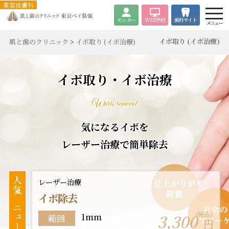
美容皮膚科
モニター
WEB
予約
歯科サイト
メニュー
イボ取り (イボ治療)
肌と歯のクリニック
>
イボ取り (イボ治療)
イボ取り・イボ治療
Warts removal
気になるイボを
レーザー治療で簡単除去
人気メニュー
レーザー治療
イボ除去
(税込)
3,300
1mm
範囲
円