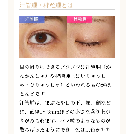
汗管腫・稗粒腫とは
目の周りにできるブツブツは汗管腫（か
んかんしゅ）や稗瘤腫（はいりゅうし
ゅ・ひりゅうしゅ）といわれるものがほ
とんどです。
汗管腫は、まぶたや目の下、頬、額など
に、直径1～3mmほどの小さな盛り上が
りがみられます。ゴマ粒のようなものが
散らばったようにでき、色は肌色かやや