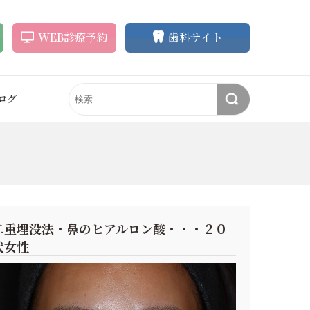
WEB
診療
予約
歯科サイト
ログ
ラインの悩み
アートメイク
歯の悩み
審美歯科
ク
アートメイク
削らずに歯を白く
ホワイトニング
（眉毛・アイラ
イン）
ク除去
歯並びを整えたい
セラミック治療
アートメイク除去
失った歯を補いたい
矯正歯科
眉毛育毛）
二重埋没法・鼻のヒアルロン酸・・・２０
眉毛育毛剤
歯の形をキレイに
インプラント
悩み
代女性
眉毛育毛剤
（ペロバーム）
歯茎や口元もキレイに
無痛治療
スライン
（輪郭）
自分の歯を守りたい
顎関節症・ブラキシズム治
まつ毛育毛剤
療
まつ毛育毛剤
による治療