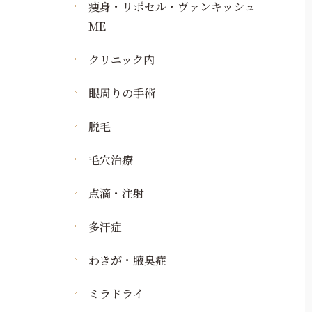
タトゥー・刺青の悩み
痩身・肥満
痩身・リポセル・ヴァンキッシュ
イボの除去
ケミカルピーリング
タトゥー除去・刺青除去
ME
わきが・汗の悩み
イボの除去
イオン導入
わきが・多汗症
若返り・エイジング
クリニック内
肌診断機器
ケア
ビジア
眼周りの手術
タイタン
ベクトラ
アキュティップ
脱毛
ボトックス注射
毛穴治療
ヒアルロン酸注射
ニューリバイブジータ
点滴・注射
多汗症
わきが・腋臭症
ミラドライ