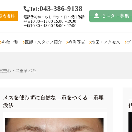
:043-386-9138
Tel
モニター
募集
容皮膚科
電話予約はこちら ※水・日・祝日休診.
平日10:30〜13:00 15:00〜19:30
土曜10:30〜13:00 15:00〜17:00
料金一覧
医師・スタッフ紹介
症例写真
地図・アクセス
ブ
リフトアップ・たる
鼻の悩み
痩身・脂肪吸引
眉毛・アイ
重整形・二重まぶた
み取り
鼻の悩み
クールスカルプティン
アートメイ
グ・エリート
デンシティ
アートメイ
ムダ毛の悩み
リポセル
ウルトラセルジィー
ペロバーム
肝斑・色素
（
女性の医療脱毛
ヴァンキッシュME
メスを使わずに自然な二重をつくる二重埋
ウルトラセルQプラス
その他のお
男性の医療脱毛
没法
インディバ
ウルトラセル2
小顔・フェイ
まつ毛の悩み
脂肪溶解注射
タイタン
豊胸
まつ毛育毛
脂肪吸引
鼻整形
注射、点滴