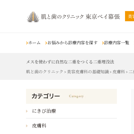
美
ホーム
お悩みから診療内容を探す
診療内容一覧
メスを使わずに自然な二重をつくる二重埋没法
肌の悩み
スキンケア
タトゥー除去・刺青
若返りの悩み
肌と歯のクリニック
美容皮膚科の基礎知識
皮膚科
二
除去
>
>
>
シミ治療
ピコレーザー
くま・目の下のくぼみ
（シミ・ソバカス・肝斑・色素
沈着）
タトゥー除去・刺青除去
ライムライト
しわ
ホクロ治療
（ホクロ除去）
Qスイッチルビーレーザ
シミ治療
ホクロ治療
（シミ・ソバカス・
ー
イボの除去
沈着）
ホクロ治療
（ホクロ除去）
しわ
QスイッチYAGレーザー
肌のたるみ
にきび治療
ニキビ・ニキビ跡治
ニキビ・ニキビ跡
炭酸ガスレーザー
二重あご
療
あざ
アキュティップ
皮膚科
痩身・肥満の悩み
ニキビ・ニキビ跡治療
レーザートーニング