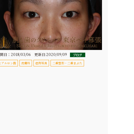
歯ぎしり・食いしば
食いしばり
美容注射・美容点滴
りのボトックス治療
美容注射・美容点滴
歯ぎしり・食いしばりのボ
トックス治療
医療脱毛
女性の医療脱毛
マウスピース
男性の医療脱毛
マウスピース
メディオスターNeXT
開日：2018/03/06 更新日:2020/09/09
PRO
ヒアルロン酸
皮膚科
症例写真
二重整形・二重まぶた
プロウェーブ
ライトシェア