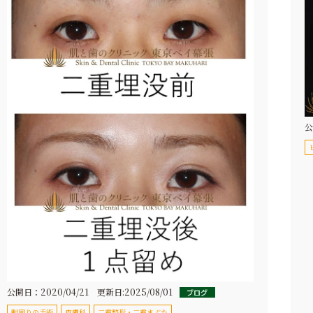
豊胸・豊胸術
ヒアルロン酸注射
歯ぎしり・
豊胸・豊胸術
わきが・多汗症
小顔整形・フェイス
ボトックス注射
ライン
（輪郭）
ミラドライ
ボトックス注射
ワキガ手術
（剪除法）
パースピレックス
公
公開日：2020/04/21 更新日:2025/08/01
眼周りの手術
皮膚科
二重整形・二重まぶた