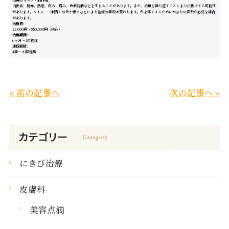
治療のリスク・副作用
内出血、発赤、熱感、痒み、痛み、色素沈着などを生じることがあります。また、治療を繰り返すことにより白抜けする可能性
があります。タトゥー（刺青）の色や濃さなどにより治療の回数は変わります。色を薄くするためにかなりの回数が必要な場合
があります。
治療費
22,000円～550,000円（税込）
治療期間
6ヶ月～2年程度
通院回数
4回～20回程度
« 前の記事へ
次の記事へ »
にきび治療
皮膚科
美容点滴