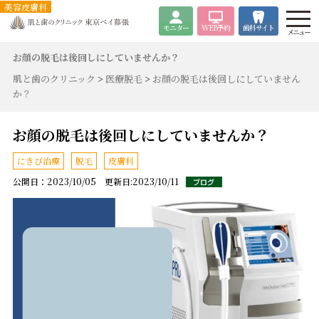
美容皮膚科
モニター
WEB
予約
歯科サイト
メニュー
お顔の脱毛は後回しにしていませんか？
肌と歯のクリニック
>
医療脱毛
>
お顔の脱毛は後回しにしていません
か？
お顔の脱毛は後回しにしていませんか？
にきび治療
脱毛
皮膚科
公開日：2023/10/05 更新日:2023/10/11