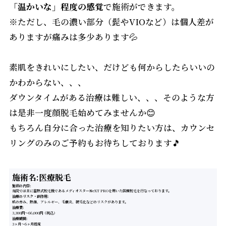
「温かいな」程度の感覚
で施術ができます。
※ただし、毛の濃い部分（髭やVIOなど）は個人差が
ありますが痛みは多少あります💦
素肌をきれいにしたい、だけども何からしたらいいの
かわからない、、、
ダウンタイムがある治療は難しい、、、そのような方
は是非一度顔脱毛始めてみませんか😊
もちろん自分に合った治療を知りたい方は、カウンセ
リングのみのご予約もお待ちしております🎵
施術名:医療脱毛
施術の内容
当院では主に蓄熱式脱⽑機であるメディオスターNeXT PROを⽤いた医療脱⽑を⾏なっております。
治療のリスク・副作用
肌の赤み、熱傷、アレルギー、毛嚢炎、硬毛化などのリスクがあります。
治療費
3,300円〜66,000円（税込）
治療期間
3ヶ月～6ヶ月程度