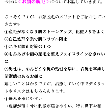
＜お顔の脱毛＞
今回は
についてお話していきます。
さっそくですが、お顔脱毛のメリットをご紹介してい
きます✨
①産毛がなくなり肌のトーンアップ、化粧ノリをよく
②自己処理卒業で肌トラブル阻止
③ニキビ防止対策の１つ
④もみあげや額の産毛を整えフェイスラインをきれい
に
⑤男性は、めんどうな髭の処理を楽に、
青髭を卒業し
清潔感のあるお顔に
嬉しいことばかりですが、治療していく中でデメリッ
トやリスクはもちろんあります。
①痛みを感じやすい
→皮膚が薄く骨に刺激が届きやすい、特に鼻下や額