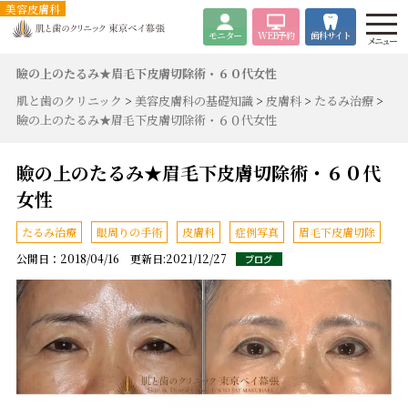
美容皮膚科
モニター
WEB
予約
歯科サイト
メニュー
瞼の上のたるみ★眉毛下皮膚切除術・６０代女性
肌と歯のクリニック
>
美容皮膚科の基礎知識
>
皮膚科
>
たるみ治療
>
瞼の上のたるみ★眉毛下皮膚切除術・６０代女性
瞼の上のたるみ★眉毛下皮膚切除術・６０代
女性
たるみ治療
眼周りの手術
皮膚科
症例写真
眉毛下皮膚切除
公開日：2018/04/16 更新日:2021/12/27