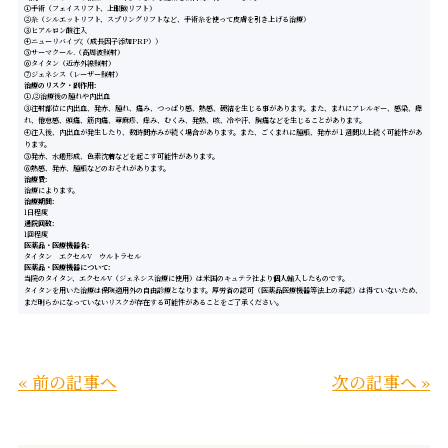
①手術（フェイスリフト、上眼瞼リフト）
②糸（シルエットリフト、スプリングリフトなど、手術糸を使って皮膚を引き上げる治療）
③ヒアルロン酸注入
④ニューリバイブζ（成長因子添加PRP））
⑤サーマクール.（高周波照射）
⑥タイタン（近赤外線照射）
⑦ジェネシス（レーザー照射）
治療のリスク・副作用
①,②治療後の腫れや内出血
③注射部位に内出血、発赤、腫れ、痛み、つっぱり感、熱感、硬結を生じる事があります。また、まれにアレルギー、感染、痺
れ、倦怠感、頭痛、筋肉痛、蕁麻疹、痒み、むくみ、発熱、咳、冷や汗、胸痛などを生じることがあります。
④注入後、内出血が発生したり、数時間赤みが続く場合があります。また、ごくまれに腫脹、発赤が１週間以上続く可能性があ
ります。
⑤発赤、水疱形成、色素沈着などを起こす可能性があります。
⑥熱感、発赤、腫脹などのおそれがあります。
治療費
治療によります。
治療期間
1日程度
通院回数
1回程度
医薬品・医療機器名
タイタン エクセルV ウルトラセル
医薬品・医療機器について
当院のタイタン、エクセルV（ジェネシス治療に使用）は米国のキュテラ社より個人輸入したものです。
タイタンを用いた治療は保険適用外の自由診療となります。厚労省の認可（医薬品医療機器等法上の承認）は得ていないため、
まだ明らかになっていないリスクが存在する可能性があることをご了承ください。
« 前の記事へ
次の記事へ »