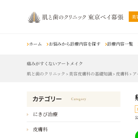
美
ホーム
お悩みから診療内容を探す
診療内容一覧
痛みがすくないアートメイク
肌の悩み
スキンケア
タトゥー除去・刺青
若返りの悩み
肌と歯のクリニック
美容皮膚科の基礎知識
皮膚科
ア
除去
>
>
>
シミ治療
ピコレーザー
くま・目の下のくぼみ
（シミ・ソバカス・肝斑・色素
沈着）
タトゥー除去・刺青除去
ライムライト
しわ
ホクロ治療
（ホクロ除去）
Qスイッチルビーレーザ
シミ治療
ホクロ治療
（シミ・ソバカス・
ー
イボの除去
沈着）
ホクロ治療
（ホクロ除去）
しわ
QスイッチYAGレーザー
肌のたるみ
にきび治療
ニキビ・ニキビ跡治
公
ニキビ・ニキビ跡
炭酸ガスレーザー
二重あご
療
あざ
アキュティップ
皮膚科
痩身・肥満の悩み
ニキビ・ニキビ跡治療
レーザートーニング