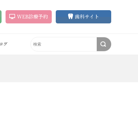
WEB
診療
予約
歯科サイト
ログ
ラインの悩み
アートメイク
歯の悩み
審美歯科
ク
アートメイク
削らずに歯を白く
ホワイトニング
（眉毛・アイラ
イン）
ク除去
歯並びを整えたい
セラミック治療
アートメイク除去
失った歯を補いたい
矯正歯科
眉毛育毛）
眉毛育毛剤
歯の形をキレイに
インプラント
悩み
眉毛育毛剤
（ペロバーム）
歯茎や口元もキレイに
無痛治療
スライン
（輪郭）
自分の歯を守りたい
顎関節症・ブラキシズム治
まつ毛育毛剤
療
まつ毛育毛剤
による治療