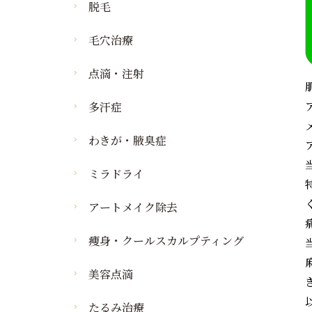
タトゥー・刺青の悩み
痩身・肥満
脱毛
イボの除去
ケミカルピーリング
タトゥー除去・刺青除去
わきが・汗の悩み
イボの除去
毛穴治療
イオン導入
わきが・多汗症
若返り・エイジング
肌診断機器
点滴・注射
ケア
ビジア
タイタン
多汗症
ベクトラ
アキュティップ
わきが・腋臭症
ボトックス注射
ヒアルロン酸注射
ミラドライ
ニューリバイブジータ
アートメイク除去
痩身・クールスカルプティング
美容点滴
たるみ治療