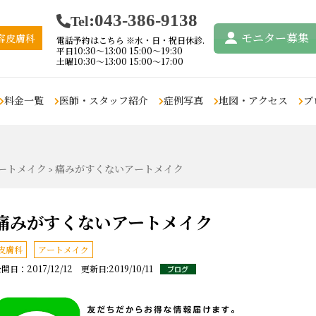
:043-386-9138
Tel
モニター
募集
容皮膚科
電話予約はこちら ※水・日・祝日休診.
平日10:30〜13:00 15:00〜19:30
土曜10:30〜13:00 15:00〜17:00
料金一覧
医師・スタッフ紹介
症例写真
地図・アクセス
ブ
リフトアップ・たる
鼻の悩み
痩身・脂肪吸引
眉毛・アイ
ートメイク
痛みがすくないアートメイク
み取り
>
鼻の悩み
クールスカルプティン
アートメイ
グ・エリート
デンシティ
アートメイ
ムダ毛の悩み
リポセル
ウルトラセルジィー
ペロバーム
痛みがすくないアートメイク
肝斑・色素
（
女性の医療脱毛
ヴァンキッシュME
ウルトラセルQプラス
その他のお
男性の医療脱毛
皮膚科
アートメイク
インディバ
ウルトラセル2
小顔・フェイ
まつ毛の悩み
開日：2017/12/12 更新日:2019/10/11
脂肪溶解注射
タイタン
豊胸
まつ毛育毛
脂肪吸引
鼻整形
注射、点滴