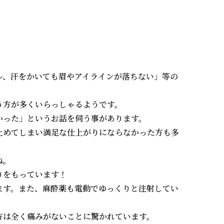
歯ぎしり・食いしば
食いしばり
美容注射・美容点滴
りのボトックス治療
美容注射・美容点滴
歯ぎしり・食いしばりのボ
トックス治療
医療脱毛
女性の医療脱毛
マウスピース
男性の医療脱毛
マウスピース
ル、汗をかいても眉やアイラインが落ちない」等の
メディオスターNeXT
PRO
う方が多くいらっしゃるようです。
プロウェーブ
かった」というお話を伺う事があります。
ライトシェア
止めてしまい満足な仕上がりにならなかった方も多
ね。
りをもっています！
います。また、麻酔薬も電動でゆっくりと注射してい
方は全く痛みがないことに驚かれています。