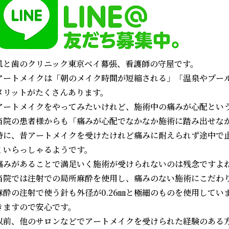
豊胸・豊胸術
ヒアルロン酸注射
歯ぎしり・
豊胸・豊胸術
わきが・多汗症
小顔整形・フェイス
ボトックス注射
ライン
（輪郭）
ミラドライ
肌と歯のクリニック東京ベイ幕張、看護師の守屋です。
ボトックス注射
ワキガ手術
（剪除法）
アートメイクは「朝のメイク時間が短縮される」「温泉やプー
パースピレックス
メリットがたくさんあります。
アートメイクをやってみたいけれど、施術中の痛みが心配とい
当院の患者様からも「痛みが心配でなかなか施術に踏み出せな
特に、昔アートメイクを受けたけれど痛みに耐えられず途中で
くいらっしゃるようです。
痛みがあることで満足いく施術が受けられないのは残念ですよ
当院では注射での局所麻酔を使用し、痛みのない施術にこだわ
麻酔の注射で使う針も外径が0.26㎜と極細のものを使用して
きますので安心です。
以前、他のサロンなどでアートメイクを受けられた経験のある