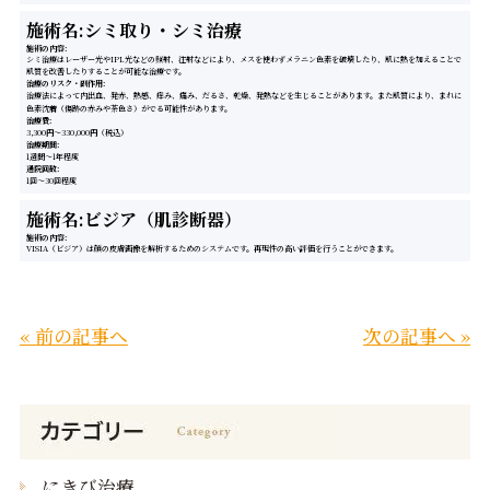
施術名:シミ取り・シミ治療
施術の内容
シミ治療はレーザー光やIPL光などの照射、注射などにより、メスを使わずメラニン色素を破壊したり、肌に熱を加えることで
肌質を改善したりすることが可能な治療です。
治療のリスク・副作用
治療法によって内出血、発赤、熱感、痒み、痛み、だるさ、乾燥、発熱などを生じることがあります。また肌質により、まれに
色素沈着（傷跡の赤みや茶色さ）がでる可能性があります。
治療費
3,300円〜330,000円（税込）
治療期間
1週間～1年程度
通院回数
1回～30回程度
施術名:ビジア（肌診断器）
施術の内容
VISIA（ビジア）は顔の皮膚画像を解析するためのシステムです。再現性の高い評価を行うことができます。
« 前の記事へ
次の記事へ »
にきび治療