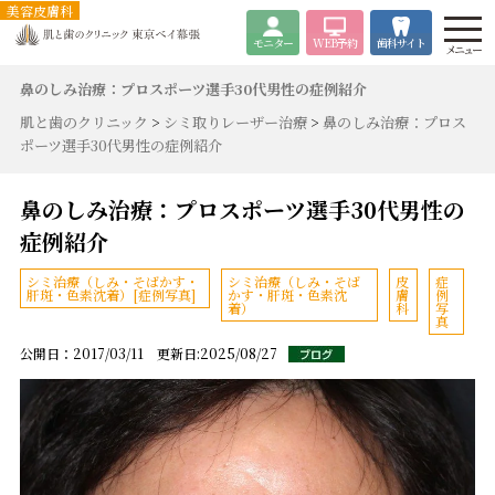
美容皮膚科
モニター
WEB
予約
歯科サイト
メニュー
鼻のしみ治療：プロスポーツ選手30代男性の症例紹介
肌と歯のクリニック
>
シミ取りレーザー治療
>
鼻のしみ治療：プロス
ポーツ選手30代男性の症例紹介
鼻のしみ治療：プロスポーツ選手30代男性の
症例紹介
シミ治療（しみ・そばかす・
シミ治療（しみ・そば
皮
症
肝斑・色素沈着）[症例写真]
かす・肝斑・色素沈
膚
例
着）
科
写
真
公開日：2017/03/11 更新日:2025/08/27