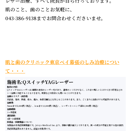
レザー治療、すべて院長が自ら行っております。
肌のこと、歯のことお気軽に、
043-386-9138までお問合わせくださいませ。
肌と歯のクリニック東京ベイ幕張のしみ治療につい
て・・・
施術名:QスイッチYAGレーザー
施術の内容
QスイッチYAGレーザーは2種類の波長のレーザー光があり、通常のシミだけでなく、これまで難しいとされてきた肝斑などの
シミ治療に対応することもできます。刺青などの除去にも用いることができます。
治療のリスク・副作用
内出血、発赤、熱感、痒み、痛み、色素沈着などを生じることがあります。また、ごくまれに白抜けする可能性があります。
治療費
5mmまで11,000円（税込）、1cmまで22,000円（税込）、レーザートーニング1回16,500円（税込）
治療期間
3ヶ月程度
通院回数
4回～10回程度
医薬品・医療機器について
当製品は未承認医療機器です。Jeisys Medical Inc.より、医師が個人輸入しております。同一の成分や性能を有する他の国内
承認医薬品等はありません。認証は未取得です。