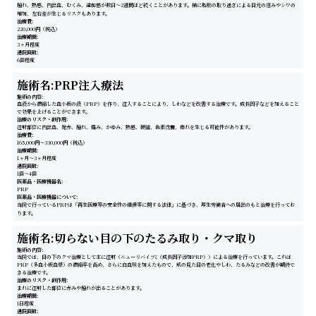
腫れ、熱感、内出血、むくみ、違和感が数日〜2週間ほど続くことがあります。稀に脂肪の取り過ぎによる目元の窪みやシワの
増加、左右差が生じるリスクもあります。
治療費
220,000円（税込）
治療期間
3ヶ月程度
通院回数
6回程度
施術名:PRP注入療法
施術の内容
血液から濃縮した血小板の液（PRP）を作り、注入することにより、しわなどを改善する治療です。成長因子などを加えること
で効果を上げることができます。
治療のリスク・副作用
注射部位に内出血、発赤、腫れ、痛み、かゆみ、熱感、硬結、色素沈着、痺れを生じる可能性があります。
治療費
165,000円〜330,000円（税込）
治療期間
1ヶ月～3ヶ月程度
通院回数
1回～4回
医薬品・医療機器名
PRP
医薬品・医療機器について
当院で行っているPRPは「再生医療等の安全性の確保等に関する法律」に基づき、厚生労働省への届出のもと治療を行ってお
ります。
施術名:切らない目の下のたるみ取り・クマ取り
施術の内容
当院では、目の下のクマ治療として主に注射（ニューリバイブζ（成長因子添加PRP））による治療を行っています。これは
PRP（多血小板血漿）の濃縮率を高め、さらに白血球を加えたもので、肌の見た目の老化やしわ、たるみなどの改善が期待で
きる治療です。
治療のリスク・副作用
まれに注射した部位に赤みや腫れが出ることがあります。
治療期間
1日程度
通院回数