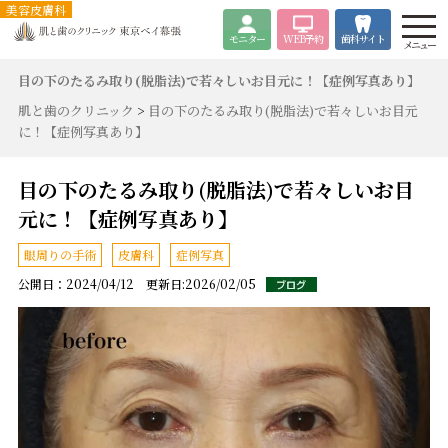
美容皮膚科
モニター
WEB
予約
歯科サイト
メニュー
目の下のたるみ取り(脱脂法)で若々しいお目元に！【症例写真あり】
肌と歯のクリニック
>
目の下のたるみ取り(脱脂法)で若々しいお目元
に！【症例写真あり】
目の下のたるみ取り(脱脂法)で若々しいお目
元に！【症例写真あり】
眼周りの手術
皮膚科
症例写真
公開日：2024/04/12 更新日:2026/02/05