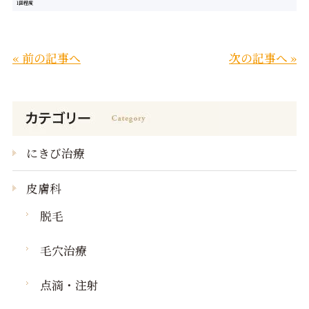
1回程度
« 前の記事へ
次の記事へ »
にきび治療
皮膚科
脱毛
毛穴治療
点滴・注射