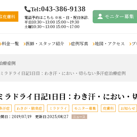
:043-386-9138
Tel
モニター
募集
容皮膚科
電話予約はこちら ※水・日・祝日休診.
平日10:30〜13:00 15:00〜19:30
土曜10:30〜13:00 15:00〜17:00
料金一覧
医師・スタッフ紹介
症例写真
地図・アクセス
ブ
治療症例
リフトアップ・たる
鼻の悩み
痩身・脂肪吸引
眉毛・アイ
ミラドライ日記1日目：わき汗・におい・切らない多汗症治療症例
み取り
鼻の悩み
クールスカルプティン
アートメイ
グ・エリート
デンシティ
アートメイ
ムダ毛の悩み
リポセル
ウルトラセルジィー
ペロバーム
ミラドライ日記1日目：わき汗・におい・
肝斑・色素
（
女性の医療脱毛
ヴァンキッシュME
ウルトラセルQプラス
その他のお
男性の医療脱毛
多汗症
わきが・腋臭症
ミラドライ
モニター募集
皮膚科
お知らせ
インディバ
ウルトラセル2
小顔・フェイ
まつ毛の悩み
開日：2019/07/19 更新日:2025/08/27
脂肪溶解注射
タイタン
豊胸
まつ毛育毛
脂肪吸引
鼻整形
注射、点滴