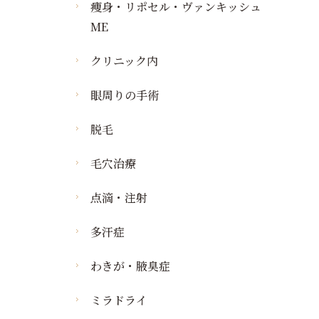
タトゥー・刺青の悩み
痩身・肥満
痩身・リポセル・ヴァンキッシュ
イボの除去
ケミカルピーリング
タトゥー除去・刺青除去
ME
わきが・汗の悩み
イボの除去
イオン導入
わきが・多汗症
若返り・エイジング
クリニック内
肌診断機器
ケア
ビジア
眼周りの手術
タイタン
ベクトラ
アキュティップ
脱毛
ボトックス注射
毛穴治療
ヒアルロン酸注射
ニューリバイブジータ
点滴・注射
多汗症
わきが・腋臭症
ミラドライ