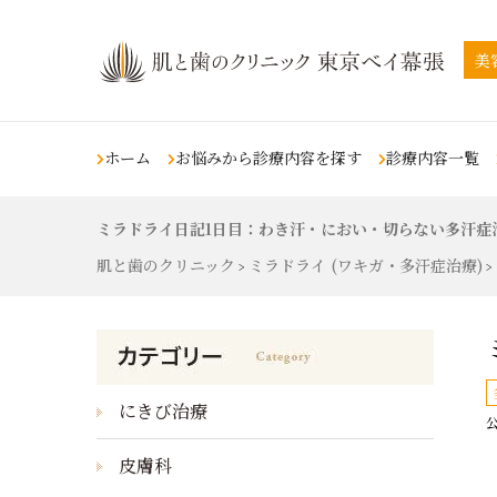
美
ホーム
お悩みから診療内容を探す
診療内容一覧
ミラドライ日記1日目：わき汗・におい・切らない多汗症
肌の悩み
スキンケア
タトゥー除去・刺青
若返りの悩み
肌と歯のクリニック
ミラドライ (ワキガ・多汗症治療)
除去
>
>
シミ治療
ピコレーザー
くま・目の下のくぼみ
（シミ・ソバカス・肝斑・色素
沈着）
タトゥー除去・刺青除去
ライムライト
しわ
ホクロ治療
（ホクロ除去）
Qスイッチルビーレーザ
シミ治療
ホクロ治療
（シミ・ソバカス・
ー
イボの除去
沈着）
ホクロ治療
（ホクロ除去）
しわ
QスイッチYAGレーザー
肌のたるみ
にきび治療
ニキビ・ニキビ跡治
公
ニキビ・ニキビ跡
炭酸ガスレーザー
二重あご
療
あざ
アキュティップ
皮膚科
痩身・肥満の悩み
ニキビ・ニキビ跡治療
レーザートーニング