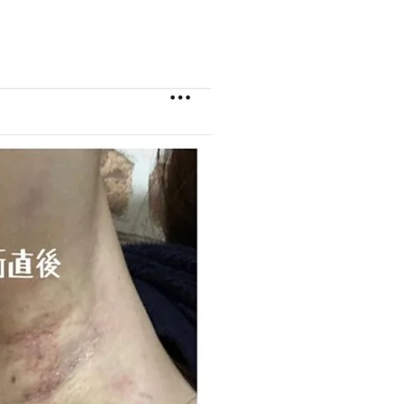
歯ぎしり・食いしば
食いしばり
美容注射・美容点滴
りのボトックス治療
美容注射・美容点滴
歯ぎしり・食いしばりのボ
トックス治療
医療脱毛
女性の医療脱毛
マウスピース
男性の医療脱毛
マウスピース
メディオスターNeXT
PRO
プロウェーブ
ライトシェア