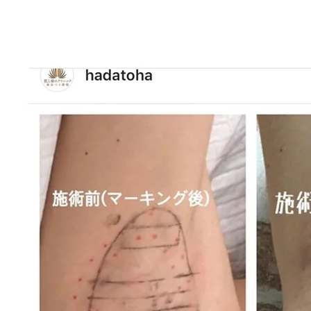
豊胸・豊胸術
ヒアルロン酸注射
歯ぎしり・
豊胸・豊胸術
わきが・多汗症
小顔整形・フェイス
ボトックス注射
ライン
（輪郭）
ミラドライ
ボトックス注射
ワキガ手術
（剪除法）
パースピレックス