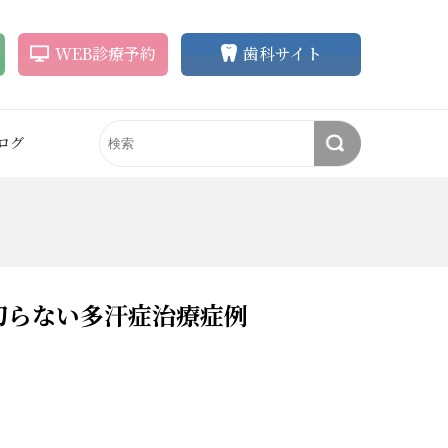
WEB
診療
予約
歯科サイト
ログ
ラインの悩み
アートメイク
歯の悩み
審美歯科
ク
アートメイク
削らずに歯を白く
ホワイトニング
（眉毛・アイラ
イン）
ク除去
歯並びを整えたい
セラミック治療
アートメイク除去
失った歯を補いたい
矯正歯科
切らない多汗症治療症例
眉毛育毛）
眉毛育毛剤
歯の形をキレイに
インプラント
悩み
眉毛育毛剤
（ペロバーム）
歯茎や口元もキレイに
無痛治療
スライン
（輪郭）
自分の歯を守りたい
顎関節症・ブラキシズム治
まつ毛育毛剤
療
まつ毛育毛剤
による治療