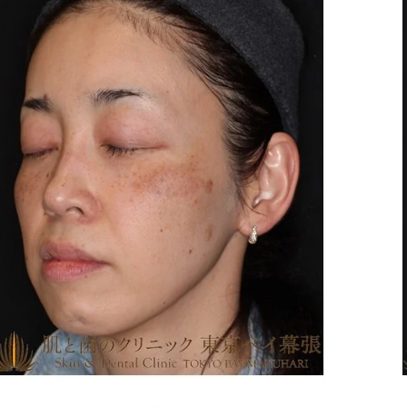
豊胸・豊胸術
ヒアルロン酸注射
歯ぎしり・
豊胸・豊胸術
わきが・多汗症
小顔整形・フェイス
ボトックス注射
ライン
（輪郭）
ミラドライ
ボトックス注射
ワキガ手術
（剪除法）
パースピレックス