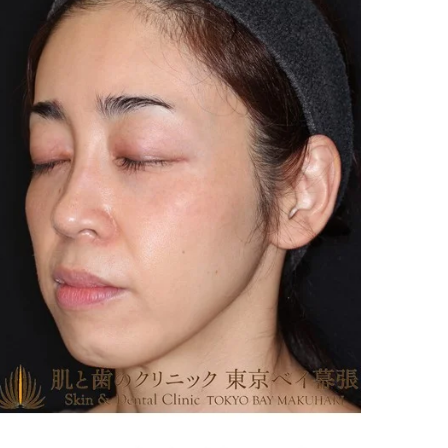
歯ぎしり・食いしば
食いしばり
美容注射・美容点滴
りのボトックス治療
美容注射・美容点滴
歯ぎしり・食いしばりのボ
トックス治療
医療脱毛
女性の医療脱毛
マウスピース
男性の医療脱毛
マウスピース
メディオスターNeXT
PRO
プロウェーブ
ライトシェア