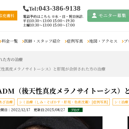
:043-386-9138
Tel
モニター
募集
容皮膚科
電話予約はこちら ※水・日・祝日休診.
平日10:30〜13:00 15:00〜19:30
土曜10:30〜13:00 15:00〜17:00
料金一覧
医師・スタッフ紹介
症例写真
地図・アクセス
ブ
れた方の治療
リフトアップ・たる
鼻の悩み
痩身・脂肪吸引
眉毛・アイ
天性真皮メラノサイトーシス）と肝斑が合併された方の治療
み取り
鼻の悩み
クールスカルプティン
アートメイ
グ・エリート
デンシティ
アートメイ
ムダ毛の悩み
リポセル
ウルトラセルジィー
ペロバーム
ADM（後天性真皮メラノサイトーシス）
肝斑・色素
（
女性の医療脱毛
ヴァンキッシュME
ウルトラセルQプラス
その他のお
男性の医療脱毛
あざ治療
シミ治療（しみ・そばかす・肝斑・色素沈着）[症例写真]
シミ治療
インディバ
ウルトラセル2
小顔・フェイ
まつ毛の悩み
開日：2022/12/17 更新日:2025/08/27
脂肪溶解注射
タイタン
豊胸
まつ毛育毛
脂肪吸引
鼻整形
注射、点滴