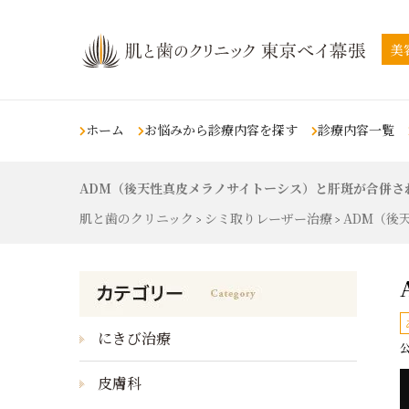
美
ホーム
お悩みから診療内容を探す
診療内容一覧
ADM（後天性真皮メラノサイトーシス）と肝斑が合併さ
肌の悩み
スキンケア
タトゥー除去・刺青
若返りの悩み
肌と歯のクリニック
シミ取りレーザー治療
ADM（後
除去
>
>
シミ治療
ピコレーザー
くま・目の下のくぼみ
（シミ・ソバカス・肝斑・色素
沈着）
タトゥー除去・刺青除去
ライムライト
しわ
ホクロ治療
（ホクロ除去）
Qスイッチルビーレーザ
シミ治療
ホクロ治療
（シミ・ソバカス・
ー
イボの除去
沈着）
ホクロ治療
（ホクロ除去）
しわ
QスイッチYAGレーザー
肌のたるみ
にきび治療
ニキビ・ニキビ跡治
公
ニキビ・ニキビ跡
炭酸ガスレーザー
二重あご
療
あざ
アキュティップ
皮膚科
痩身・肥満の悩み
ニキビ・ニキビ跡治療
レーザートーニング