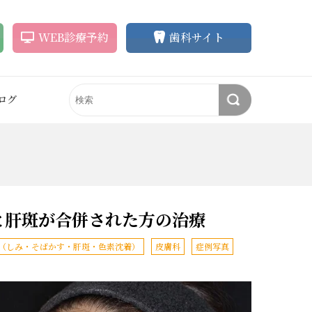
WEB
診療
予約
歯科サイト
ログ
ラインの悩み
アートメイク
歯の悩み
審美歯科
ク
アートメイク
削らずに歯を白く
ホワイトニング
（眉毛・アイラ
イン）
ク除去
歯並びを整えたい
セラミック治療
アートメイク除去
失った歯を補いたい
矯正歯科
と肝斑が合併された方の治療
眉毛育毛）
眉毛育毛剤
歯の形をキレイに
インプラント
悩み
（しみ・そばかす・肝斑・色素沈着）
皮膚科
症例写真
眉毛育毛剤
（ペロバーム）
歯茎や口元もキレイに
無痛治療
スライン
（輪郭）
自分の歯を守りたい
顎関節症・ブラキシズム治
まつ毛育毛剤
療
まつ毛育毛剤
による治療