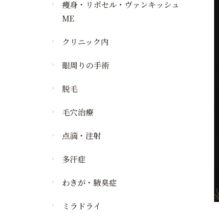
タトゥー・刺青の悩み
痩身・肥満
痩身・リポセル・ヴァンキッシュ
イボの除去
ケミカルピーリング
タトゥー除去・刺青除去
ME
わきが・汗の悩み
イボの除去
イオン導入
わきが・多汗症
若返り・エイジング
クリニック内
肌診断機器
ケア
ビジア
眼周りの手術
タイタン
ベクトラ
アキュティップ
脱毛
ボトックス注射
毛穴治療
ヒアルロン酸注射
ニューリバイブジータ
点滴・注射
多汗症
わきが・腋臭症
ミラドライ