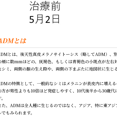
ADMとは
ADMとは、後天性真皮メラノサイトーシス（略してADM）、
の頬に数mmほどの、灰褐色、もしくは青褐色の小斑点が左右
なシミ、両側の額の生え際や、両側の下まぶたに地図状に生じ
ADMの特徴として、一般的なシミはメラニンが表皮内に増える
の方が男性よりも10倍ほど発症しやすく、10代後半から30歳
す。
また、ADMは全人種に生じるのではなく、アジア、特に東アジ
ルでもみられます。