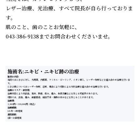
レザー治療、光治療、すべて院長が自ら行っておりま
す。
肌のこと、歯のことお気軽に、
043-386-9138までお問合わせくださいませ。
施術名:ニキビ・ニキビ跡の治療
施術の内容
当院ではにきびに対し、外用薬、内服薬、ケミカル・ピーリング、イオン導入、レーザー照射などを組み合わせ治療を行いま
す。
にきび痕についてはレーザー照射、注射、場合により切除による外科治療を組み合わせ治療を行います。
治療のリスク・副作用
治療内容により内出血、発赤、熱感、痒み、痛み、色素沈着などを生じる可能性があります。
切除では、出血、痛み、創部感染、縫合不全・傷跡の赤みなどを生じることがあります。
治療費
3,300円～330,000円（税込）
治療期間
1か月～1年程度
通院回数
1回～10回程度