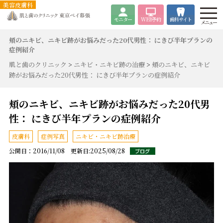
美容皮膚科
モニター
WEB
予約
歯科サイト
メニュー
頬のニキビ、ニキビ跡がお悩みだった20代男性： にきび半年プランの
症例紹介
肌と歯のクリニック
>
ニキビ・ニキビ跡の治療
>
頬のニキビ、ニキビ
跡がお悩みだった20代男性： にきび半年プランの症例紹介
頬のニキビ、ニキビ跡がお悩みだった20代男
性： にきび半年プランの症例紹介
皮膚科
症例写真
ニキビ・ニキビ跡治療
公開日：2016/11/08 更新日:2025/08/28